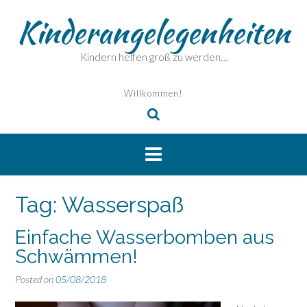
Skip
Kinderangelegenheiten
to
content
Kindern helfen groß zu werden…
Willkommen!
Tag:
Wasserspaß
Einfache Wasserbomben aus
Schwämmen!
Posted on
05/08/2018