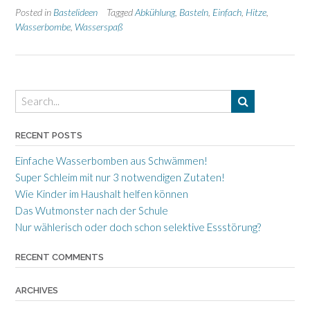
aus
Posted in
Bastelideen
Tagged
Abkühlung
,
Basteln
,
Einfach
,
Hitze
,
Schwämmen!”
Wasserbombe
,
Wasserspaß
RECENT POSTS
Einfache Wasserbomben aus Schwämmen!
Super Schleim mit nur 3 notwendigen Zutaten!
Wie Kinder im Haushalt helfen können
Das Wutmonster nach der Schule
Nur wählerisch oder doch schon selektive Essstörung?
RECENT COMMENTS
ARCHIVES