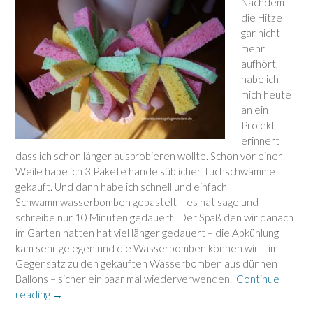
Nachdem
die Hitze
gar nicht
mehr
aufhört,
habe ich
mich heute
an ein
Projekt
erinnert
dass ich schon länger ausprobieren wollte. Schon vor einer
Weile habe ich 3 Pakete handelsüblicher Tuchschwämme
gekauft. Und dann habe ich schnell und einfach
Schwammwasserbomben gebastelt – es hat sage und
schreibe nur 10 Minuten gedauert! Der Spaß den wir danach
im Garten hatten hat viel länger gedauert – die Abkühlung
kam sehr gelegen und die Wasserbomben können wir – im
Gegensatz zu den gekauften Wasserbomben aus dünnen
Ballons – sicher ein paar mal wiederverwenden.
Continue
“Einfache
reading
→
Wasserbomben