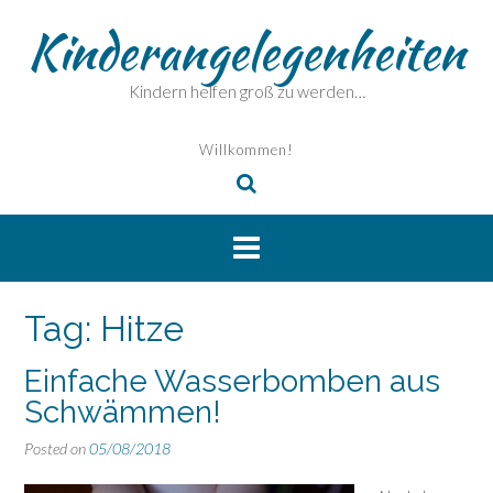
Skip
Kinderangelegenheiten
to
content
Kindern helfen groß zu werden…
Willkommen!
Tag:
Hitze
Einfache Wasserbomben aus
Schwämmen!
Posted on
05/08/2018