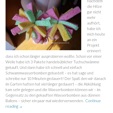
Nachdem
die Hitze
gar nicht
mehr
aufhört,
habe ich
mich heute
an ein
Projekt
erinnert
dass ich schon länger ausprobieren wollte. Schon vor einer
Weile habe ich 3 Pakete handelsüblicher Tuchschwämme
gekauft. Und dann habe ich schnell und einfach
Schwammwasserbomben gebastelt – es hat sage und
schreibe nur 10 Minuten gedauert! Der Spaß den wir danach
im Garten hatten hat viel länger gedauert – die Abkühlung
kam sehr gelegen und die Wasserbomben können wir – im
Gegensatz zu den gekauften Wasserbomben aus dünnen
Ballons – sicher ein paar mal wiederverwenden.
Continue
“Einfache
reading
→
Wasserbomben