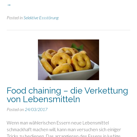
wähl
→
oder
doch
Posted in
Selektive Essstörung
scho
selek
Esss
Food chaining – die Verkettung
von Lebensmitteln
Posted on
24/03/2017
Wenn man wählerischen Essern neue Lebensmittel
schmackhaft machen will, kann man versuchen sich einiger
Tricks zu bedienen. Das arrangieren des Essens in lustige