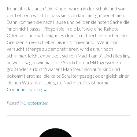
Kennt ihr das auch? Die Kinder waren in der Schule und von
der Lehrerin wisst ihr dass sie sich da immer gut benehmen.
Dann kommen sie nach Hause und bei der kleinsten Sache die
ihnen nicht passt – fliegen sie in die Luft wie eine Rakete.
Oder sie sind knatschig, mies drauf, frustriert, versuchen die
Grenzen zu verschieben bis ins Nimmerland… Wenn man
versucht strenge zu demonstrieren, wird es nur noch
schlimmer, leicht entwickelt sich ein Machtkampf. Und alles fing
an weil – sagen wir mal – die Stückchen im Mittagessen zu
groß (oder zu bunt?) waren! Man freut sich aufs Kind und
bekommt erst mal die kalte Schulter gezeigt oder gleich einen
kleinen Wutanfall… Die gute Nachricht? Es ist normal!
“Das
Continue reading
→
Wutmonster
nach
Posted in
Uncategorized
der
Schule”