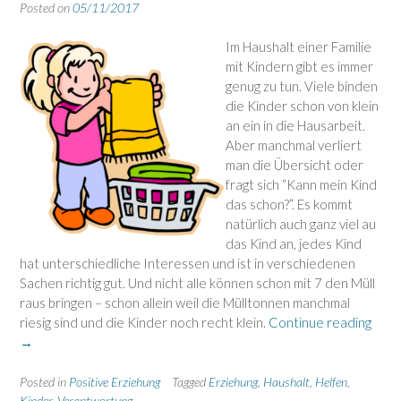
Posted on
05/11/2017
Im Haushalt einer Familie
mit Kindern gibt es immer
genug zu tun. Viele binden
die Kinder schon von klein
an ein in die Hausarbeit.
Aber manchmal verliert
man die Übersicht oder
fragt sich “Kann mein Kind
das schon?”. Es kommt
natürlich auch ganz viel au
das Kind an, jedes Kind
hat unterschiedliche Interessen und ist in verschiedenen
Sachen richtig gut. Und nicht alle können schon mit 7 den Müll
raus bringen – schon allein weil die Mülltonnen manchmal
“Wie
riesig sind und die Kinder noch recht klein.
Continue reading
Kind
→
im
Haus
Posted in
Positive Erziehung
Tagged
Erziehung
,
Haushalt
,
Helfen
,
helf
Kinder
,
Verantwortung