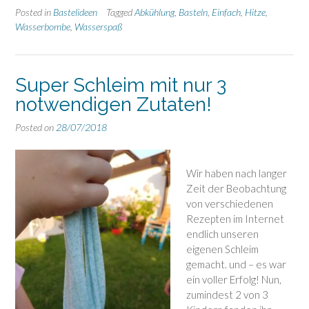
aus
Posted in
Bastelideen
Tagged
Abkühlung
,
Basteln
,
Einfach
,
Hitze
,
Schwämmen!”
Wasserbombe
,
Wasserspaß
Super Schleim mit nur 3
notwendigen Zutaten!
Posted on
28/07/2018
Wir haben nach langer
Zeit der Beobachtung
von verschiedenen
Rezepten im Internet
endlich unseren
eigenen Schleim
gemacht. und – es war
ein voller Erfolg! Nun,
zumindest 2 von 3