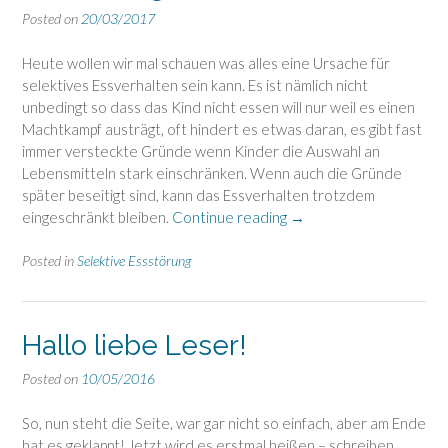
Posted on
20/03/2017
Heute wollen wir mal schauen was alles eine Ursache für
selektives Essverhalten sein kann. Es ist nämlich nicht
unbedingt so dass das Kind nicht essen will nur weil es einen
Machtkampf austrägt, oft hindert es etwas daran, es gibt fast
immer versteckte Gründe wenn Kinder die Auswahl an
Lebensmitteln stark einschränken. Wenn auch die Gründe
später beseitigt sind, kann das Essverhalten trotzdem
“Mögliche
eingeschränkt bleiben.
Continue reading
→
Ursachen
selektiver
Posted in
Selektive Essstörung
Essstörungen”
Hallo liebe Leser!
Posted on
10/05/2016
So, nun steht die Seite, war gar nicht so einfach, aber am Ende
hat es geklappt! Jetzt wird es erstmal heißen – schreiben,