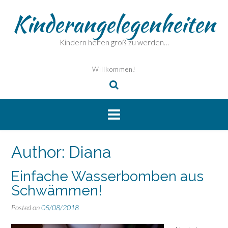
Skip
Kinderangelegenheiten
to
content
Kindern helfen groß zu werden…
Willkommen!
Author:
Diana
Einfache Wasserbomben aus
Schwämmen!
Posted on
05/08/2018