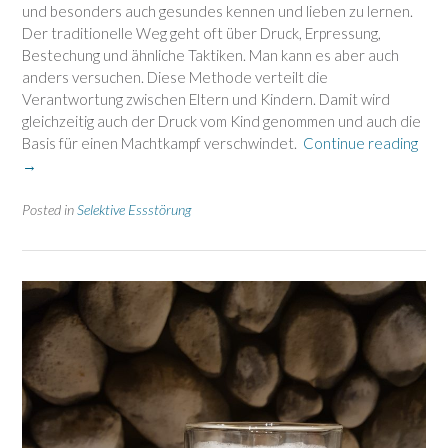
und besonders auch gesundes kennen und lieben zu lernen.
Der traditionelle Weg geht oft über Druck, Erpressung,
Bestechung und ähnliche Taktiken. Man kann es aber auch
anders versuchen. Diese Methode verteilt die
Verantwortung zwischen Eltern und Kindern. Damit wird
gleichzeitig auch der Druck vom Kind genommen und auch die
“Die
Basis für einen Machtkampf verschwindet.
Continue reading
Met
→
der
vert
Posted in
Selektive Essstörung
Ver
beim
Esse