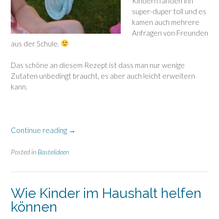
Kindern fanden ihn
super-duper toll und es
kamen auch mehrere
Anfragen von Freunden
aus der Schule.
Das schöne an diesem Rezept ist dass man nur wenige
Zutaten unbedingt braucht, es aber auch leicht erweitern
kann.
“Super
Continue reading
→
Schleim
mit
Posted in
Bastelideen
nur
3
notwendigen
Wie Kinder im Haushalt helfen
Zutaten!”
können