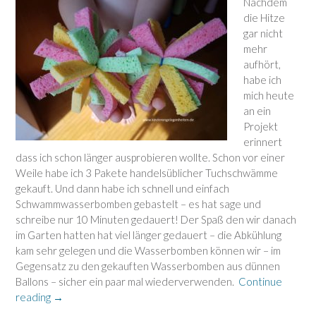
Nachdem
die Hitze
gar nicht
mehr
aufhört,
habe ich
mich heute
an ein
Projekt
erinnert
dass ich schon länger ausprobieren wollte. Schon vor einer
Weile habe ich 3 Pakete handelsüblicher Tuchschwämme
gekauft. Und dann habe ich schnell und einfach
Schwammwasserbomben gebastelt – es hat sage und
schreibe nur 10 Minuten gedauert! Der Spaß den wir danach
im Garten hatten hat viel länger gedauert – die Abkühlung
kam sehr gelegen und die Wasserbomben können wir – im
Gegensatz zu den gekauften Wasserbomben aus dünnen
Ballons – sicher ein paar mal wiederverwenden.
Continue
“Einfache
reading
→
Wasserbomben